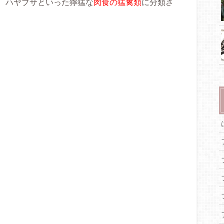
、ハヤブサといった獰猛な
肉食の猛禽類
に分類さ