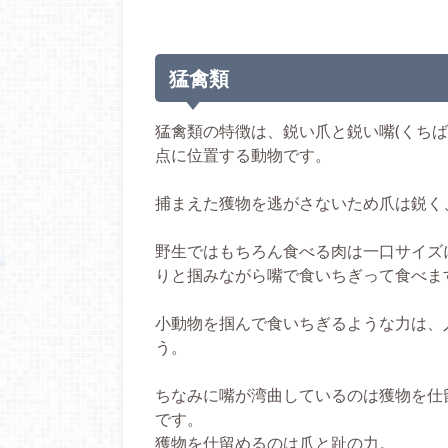
猛禽類
猛禽類の特徴は、鋭い爪と鋭い嘴(くち
点に位置する動物です。
捕まえた獲物を逃がさないため爪は鋭く
野生ではもちろん食べる肉は一口サイズ
りと掴みながら嘴で食いちぎって食べま
小動物を掴んで食いちぎるような力は、
う。
ちなみに嘴が湾曲しているのは獲物を仕
です。
獲物を仕留めるのは爪と趾の力。