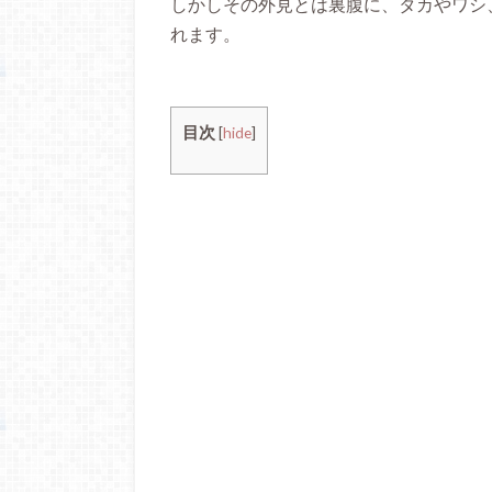
しかしその外見とは裏腹に、タカやワシ
れます。
目次
[
hide
]