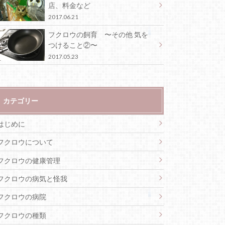
店、料金など
2017.06.21
フクロウの飼育 〜その他 気を
つけること②〜
2017.05.23
カテゴリー
はじめに
フクロウについて
フクロウの健康管理
フクロウの病気と怪我
フクロウの病院
フクロウの種類