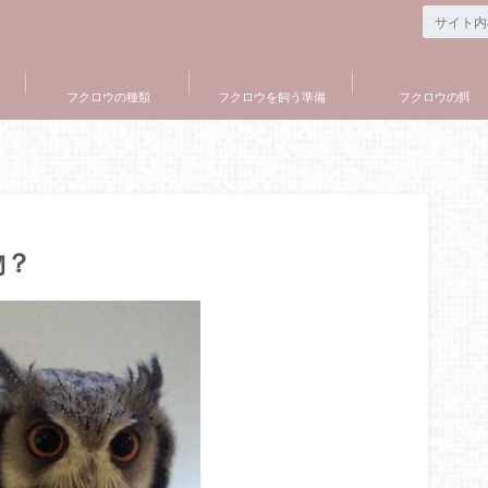
フクロウの種類
フクロウを飼う準備
フクロウの餌
物？