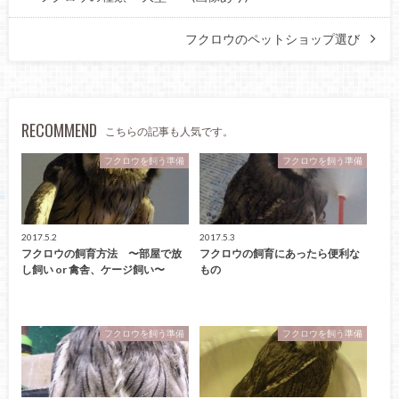
フクロウのペットショップ選び
RECOMMEND
こちらの記事も人気です。
フクロウを飼う準備
フクロウを飼う準備
2017.5.2
2017.5.3
フクロウの飼育方法 〜部屋で放
フクロウの飼育にあったら便利な
し飼い or 禽舎、ケージ飼い〜
もの
フクロウを飼う準備
フクロウを飼う準備