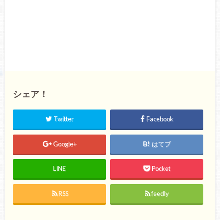
シェア！
Twitter
Facebook
Google+
はてブ
LINE
Pocket
RSS
feedly