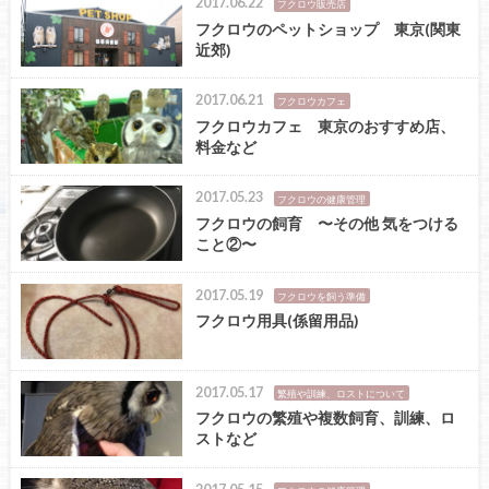
2017.06.22
フクロウ販売店
フクロウのペットショップ 東京(関東
近郊)
2017.06.21
フクロウカフェ
フクロウカフェ 東京のおすすめ店、
料金など
2017.05.23
フクロウの健康管理
フクロウの飼育 〜その他 気をつける
こと②〜
2017.05.19
フクロウを飼う準備
フクロウ用具(係留用品)
2017.05.17
繁殖や訓練、ロストについて
フクロウの繁殖や複数飼育、訓練、ロ
ストなど