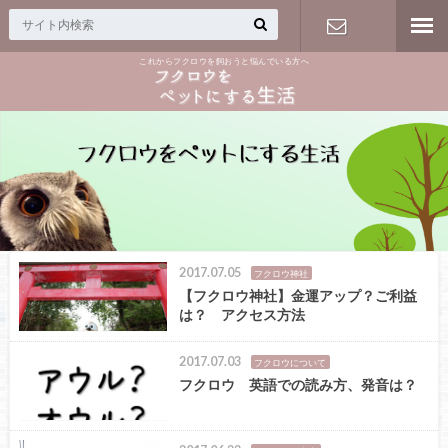
これからフクロウを飼おうと悩んでいる方へ
お問い合わ
せフォーム
2017.07.05
フクロウ神社
【フクロウ神社】金運アップ？ご利益
は？ アクセス方法
2017.07.03
フクロウについて
フクロウ 英語での読み方、発音は？