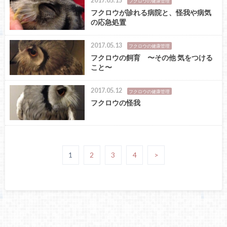
2017.05.15
フクロウの健康管理
フクロウが診れる病院と、怪我や病気
の応急処置
2017.05.13
フクロウの健康管理
フクロウの飼育 〜その他 気をつける
こと〜
2017.05.12
フクロウの健康管理
フクロウの怪我
1
2
3
4
>